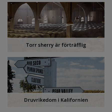
Torr sherry är förträfflig
Druvrikedom i Kalifornien