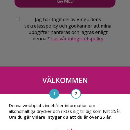
Jag har tagit del av Vinguidens
sekretesspolicy och godkänner att mina
uppgifter hanteras och lagras enligt
denna.*
Läs vår integritetspolicy
VÄLKOMMEN
Vinguiden Nordic AB
Blasieholmsgatan 4A, 111 48, Stockholm
info@vinguiden.com
Denna webbplats innehåller information om
alkoholhaltiga drycker och riktas sig till dig som fyllt 25år.
Om du går vidare intygar du att du är över 25 år.