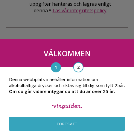
uppgifter hanteras och lagras enligt
denna.*
Läs vår integritetspolicy
VÄLKOMMEN
Vinguiden Nordic AB
Blasieholmsgatan 4A, 111 48, Stockholm
info@vinguiden.com
Denna webbplats innehåller information om
alkoholhaltiga drycker och riktas sig till dig som fyllt 25år.
Om du går vidare intygar du att du är över 25 år.
OM VINGUIDEN
ALLMÄNNA VILLKOR
FORTSÄTT
INTEGRITETSPOLICY