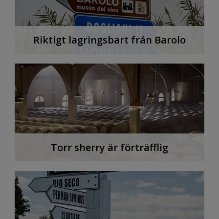
Riktigt lagringsbart från Barolo
Torr sherry är förträfflig