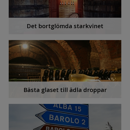
Det bortglömda starkvinet
Bästa glaset till ädla droppar