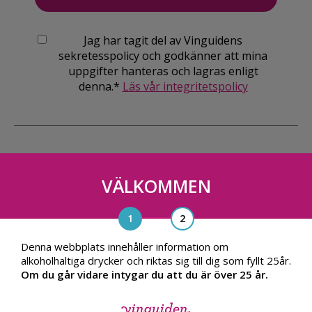
Jag har tagit del av Vinguidens
sekretesspolicy och godkänner att mina
uppgifter hanteras och lagras enligt
denna.*
Läs vår integritetspolicy
VÄLKOMMEN
Vinguiden Nordic AB
Blasieholmsgatan 4A, 111 48, Stockholm
info@vinguiden.com
Denna webbplats innehåller information om
alkoholhaltiga drycker och riktas sig till dig som fyllt 25år.
Om du går vidare intygar du att du är över 25 år.