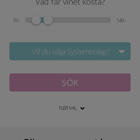
Vad får vinet kosta?
:-
:-
Vill du välja Systembolag?
SÖK
FLER VAL