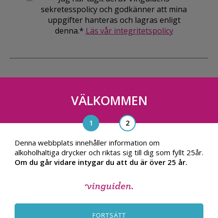
sekretesspolicy och godkänner att mina
uppgifter hanteras och lagras enligt
denna.*
Läs vår integritetspolicy
VÄLKOMMEN
Vinguiden Nordic AB
Blasieholmsgatan 4A, 111 48, Stockholm
info@vinguiden.com
Denna webbplats innehåller information om
alkoholhaltiga drycker och riktas sig till dig som fyllt 25år.
Om du går vidare intygar du att du är över 25 år.
OM VINGUIDEN
ALLMÄNNA VILLKOR
FORTSÄTT
INTEGRITETSPOLICY