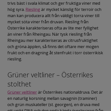
trivs bäst i svala klimat och ger fruktiga viner med
hög syra.
Riesling
är mycket känslig för terroir och
man kan producera allt från väldigt torra viner till
mycket söta viner från druvan. Riesling från
Österrike karakteriseras ofta av lite mer fyllighet
än viner från Rheingau. När tysk riesling från
Rheingau mer karakteriseras av citrusfruktighet
och gröna äpplen, så finns det oftare mer mogen
frukt och en dragning åt stenfrukt i torr österrikisk
riesling.
Grüner veltliner – Österrikes
stolthet
Grüner veltliner
är Österrikes nationaldruva. Det är
en naturlig korsning mellan savagnin (traminer)
och grün muskateller (st. georgen), en druva med
ett unikt DNA och den enda kända överlevaren från