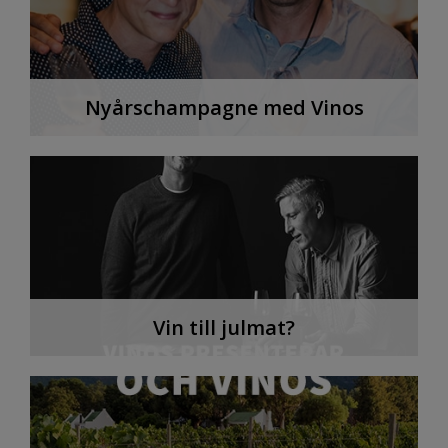
Nyårschampagne med Vinos
Vin till julmat?