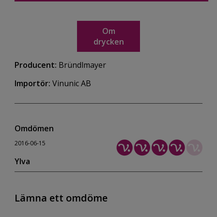
Om
drycken
Producent:
Bründlmayer
Importör:
Vinunic AB
Omdömen
2016-06-15
Ylva
Lämna ett omdöme