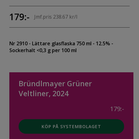
179:-
Jmf.pris 238.67 kr/l
Nr 2910
- Lättare glasflaska 750 ml
- 12.5%
-
Sockerhalt <0,3 g per 100 ml
Bründlmayer Grüner
Veltliner, 2024
179:-
KÖP PÅ SYSTEMBOLAGET