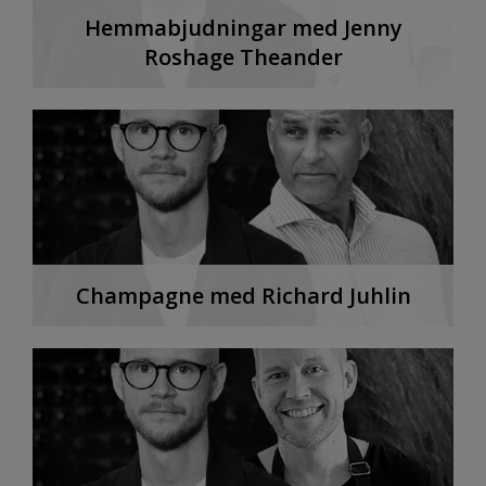
Hemmabjudningar med Jenny
Roshage Theander
Champagne med Richard Juhlin