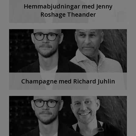
Hemmabjudningar med Jenny
Roshage Theander
Champagne med Richard Juhlin