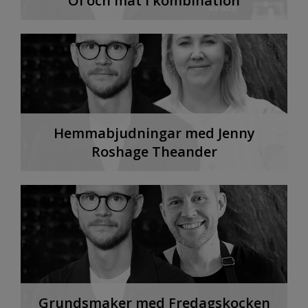
Öl och mat i kombination
Hemmabjudningar med Jenny
Roshage Theander
Grundsmaker med Fredagskocken