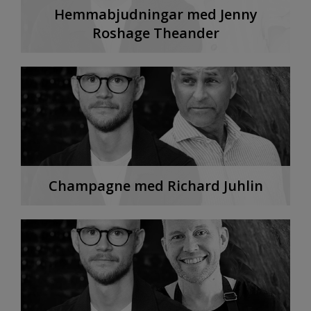
Hemmabjudningar med Jenny
Roshage Theander
Champagne med Richard Juhlin