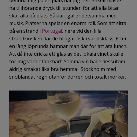
befinna mig på en plats där jag helt enkelt måste
ha tillhörande dryck till stunden för att alla bitar
ska falla på plats. Såklart gäller detsamma med
musik. Platserna spelar en enorm roll. Som att sitta
på en strand i
Portugal
, nere vid den lilla
strandkiosken där de tillagar fisk i världsklass. Efter
en lång löprunda hamnar man där för att äta lunch.
Att då inte dricka ett glas av det lokala vinet skulle
för mig vara otänkbart. Samma vin hade dessutom
aldrig smakat lika bra hemma i Stockholm med
snöblandat regn utanför dörren och totalt mörker.