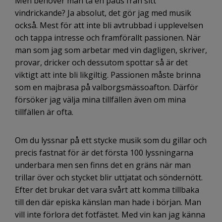
Men behöver man ta en paus från sitt
vindrickande? Ja absolut, det gör jag med musik
också. Mest för att inte bli avtrubbad i upplevelsen
och tappa intresse och framförallt passionen. När
man som jag som arbetar med vin dagligen, skriver,
provar, dricker och dessutom spottar så är det
viktigt att inte bli likgiltig. Passionen måste brinna
som en majbrasa på valborgsmässoafton. Därför
försöker jag välja mina tillfällen även om mina
tillfällen är ofta.
Om du lyssnar på ett stycke musik som du gillar och
precis fastnat för är det första 100 lyssningarna
underbara men sen finns det en gräns när man
trillar över och stycket blir uttjatat och söndernött.
Efter det brukar det vara svårt att komma tillbaka
till den där episka känslan man hade i början. Man
vill inte förlora det fotfästet. Med vin kan jag känna