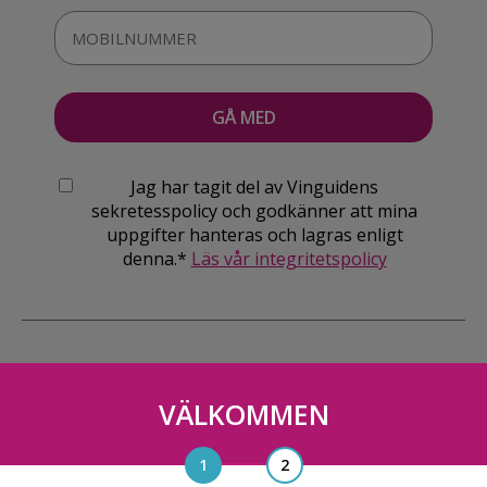
Jag har tagit del av Vinguidens
sekretesspolicy och godkänner att mina
uppgifter hanteras och lagras enligt
denna.*
Läs vår integritetspolicy
VÄLKOMMEN
Vinguiden Nordic AB
Blasieholmsgatan 4A, 111 48, Stockholm