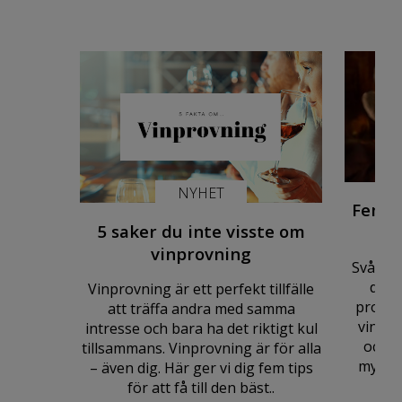
NYHET
Fem b
5 saker du inte visste om
vinprovning
Svårt at
den 
Vinprovning är ett perfekt tillfälle
problem
att träffa andra med samma
vinböc
intresse och bara ha det riktigt kul
också
tillsammans. Vinprovning är för alla
mycket
– även dig. Här ger vi dig fem tips
för att få till den bäst..