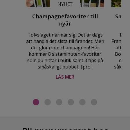
NYHET
Champagnefavoriter till
Smaka
nyår
Tolvslaget närmar sig. Det är dags
Den 
att handla det sista till firandet. Men
Frankrik
du, glöm inte champagnen! Här
att de
kommer 8 sistaminuten-favoriter
Bourgu
som du hittar i butik samt 3 tips på
och 
småskaligt bubbel. [pro..
såklart 
LÄS MER