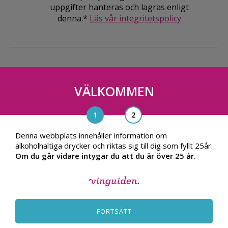
uppgifter hanteras och lagras enligt
denna.*
Läs vår integritetspolicy
VÄLKOMMEN
Vinguiden Nordic AB
Blasieholmsgatan 4A, 111 48, Stockholm
info@vinguiden.com
Denna webbplats innehåller information om
alkoholhaltiga drycker och riktas sig till dig som fyllt 25år.
Om du går vidare intygar du att du är över 25 år.
OM VINGUIDEN
ALLMÄNNA VILLKOR
FORTSÄTT
INTEGRITETSPOLICY