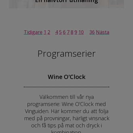
Inläggsnavigering
Tidigare
1
2
3
4
5
6
7
8
9
10
…
36
Nästa
Programserier
Wine O’Clock
Välkommen till vår nya
programserie: Wine O’Clock med
Vinguiden. Här kommer du att följa
med på provningar, härligt vinsnack
och få tips på mat och dryck i
kombination.