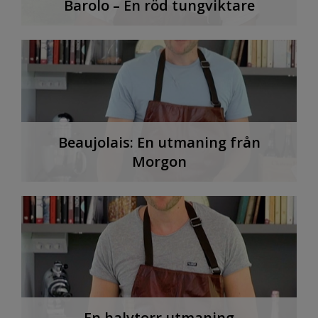
Barolo – En röd tungviktare
Beaujolais: En utmaning från
Morgon
En halvtorr utmaning