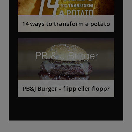
14 ways to transform a potato
PB&J Burger – flipp eller flopp?