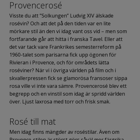
Provencerosé
Visste du att ”Solkungen” Ludvig XIV älskade
rosévin? Och att det på den tiden var en lite
mörkare stil än den vi idag vant oss vid – men som
fortfarande går att hitta i franska Tavel. Eller att
det var tack vare Frankrikes semesterreform på
1960-talet som parisarna fick upp ögonen för
Rivieran i Provence, och för områdets lätta
roséviner? När vi i övriga världen på film och i
skvallerpressen fick se glamorösa fransoser sippa
rosa ville vi inte vara sämre. Provencerosé blev ett
begrepp och en vinstil som idag är spridd världen
över. Ljust laxrosa med torr och frisk smak.
Rosé till mat
Men idag finns mängder av roséstilar. Även om
Provence-stilen är störst görs såväl mer färgrika