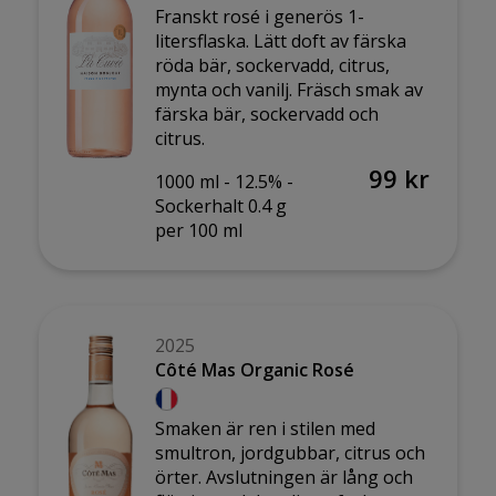
Franskt rosé i generös 1-
litersflaska. Lätt doft av färska
röda bär, sockervadd, citrus,
mynta och vanilj. Fräsch smak av
färska bär, sockervadd och
citrus.
99 kr
1000 ml -
12.5% -
Sockerhalt 0.4 g
per 100 ml
2025
Côté Mas Organic Rosé
Smaken är ren i stilen med
smultron, jordgubbar, citrus och
örter. Avslutningen är lång och