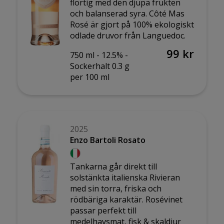
flörtig med den djupa frukten
och balanserad syra. Côté Mas
Rosé är gjort på 100% ekologiskt
odlade druvor från Languedoc.
99 kr
750 ml -
12.5% -
Sockerhalt 0.3 g
per 100 ml
2025
Enzo Bartoli Rosato
Tankarna går direkt till
solstänkta italienska Rivieran
med sin torra, friska och
rödbäriga karaktär. Rosévinet
passar perfekt till
medelhavsmat, fisk & skaldjur