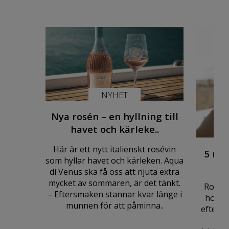
NYHET
Nya rosén – en hyllning till
havet och kärleke..
Här är ett nytt italienskt rosévin
5 myt
som hyllar havet och kärleken. Aqua
di Venus ska få oss att njuta extra
mycket av sommaren, är det tänkt.
Rosé ä
– Eftersmaken stannar kvar länge i
hos m
munnen för att påminna..
efterso
kyl