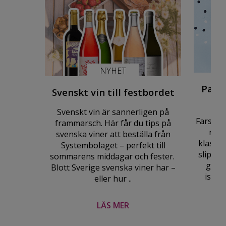
NYHET
Pake
Svenskt vin till festbordet
Svenskt vin är sannerligen på
Fars Da
frammarsch. Här får du tips på
reda
svenska viner att beställa från
klassi
Systembolaget – perfekt till
slips e
sommarens middagar och fester.
ge pa
Blott Sverige svenska viner har –
istäl
eller hur ..
LÄS MER