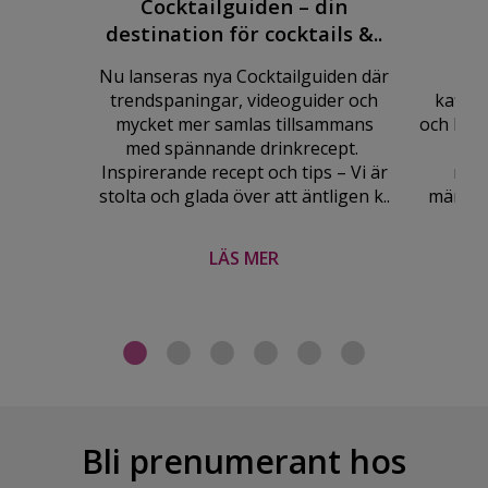
Cocktailguiden – din
God
destination för cocktails &..
Nu lanseras nya Cocktailguiden där
Änt
trendspaningar, videoguider och
kaffed
mycket mer samlas tillsammans
och lufte
med spännande drinkrecept.
är 
Inspirerande recept och tips – Vi är
mysi
stolta och glada över att äntligen k..
mängder
LÄS MER
Bli prenumerant hos