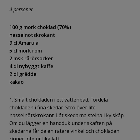
4 personer
100 g mörk choklad (70%)
hasselnötskrokant
9 cl Amarula
5 cl mörk rom
2 msk rårörsocker
4 dl nybyggt kaffe
2 dl grädde
kakao
1. Smält chokladen i ett vattenbad. Fördela
chokladen i fina skedar. Strö över lite
hasselnötskrokant. Låt skedarna stelna i kylskåp.
Om du lägger en handduk under skaften på
skedarna får de en rätare vinkel och chokladen
rinner inte ur lika lätt.