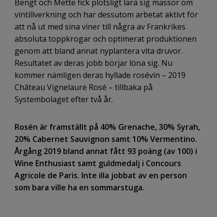
Bengt och Mette fick plötsligt lära sig massor om
vintillverkning och har dessutom arbetat aktivt för
att nå ut med sina viner till några av Frankrikes
absoluta topp­krogar och optimerat produktionen
genom att bland annat nyplantera vita druvor.
Resultatet av deras jobb börjar löna sig. Nu
kommer nämligen deras hyllade rosévin – 2019
Château Vignelaure Rosé – tillbaka på
Systembolaget efter två år.
Rosén är framställt på 40% Grenache, 30% Syrah,
20% Cabernet Sauvignon samt 10% Vermentino.
Årgång 2019 bland annat fått 93 poäng (av 100) i
Wine Enthusiast samt guldmedalj i Concours
Agricole de Paris. Inte illa jobbat av en person
som bara ville ha en sommarstuga.