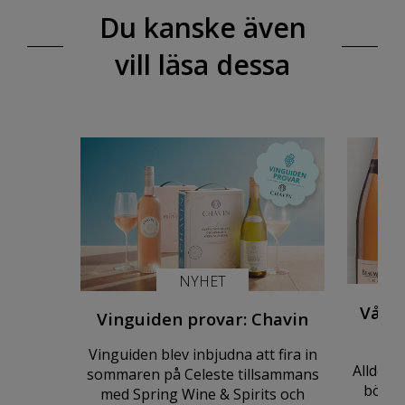
Du kanske även
vill läsa dessa
NYHET
Vårny
Vinguiden provar: Chavin
Vinguiden blev inbjudna att fira in
Alldeles
sommaren på Celeste tillsammans
börja
med Spring Wine & Spirits och