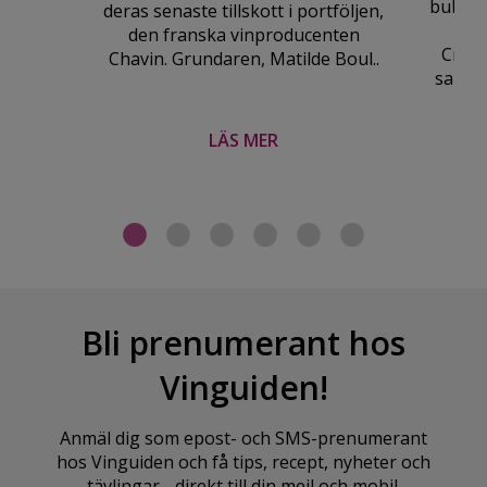
bubbla
deras senaste tillskott i portföljen,
hag
den franska vinproducenten
Crayé
Chavin. Grundaren, Matilde Boul..
sansad
LÄS MER
Bli prenumerant hos
Vinguiden!
Anmäl dig som epost- och SMS-prenumerant
hos Vinguiden och få tips, recept, nyheter och
tävlingar - direkt till din mejl och mobil.