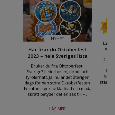
NYHET
Loka
Syst
Här firar du Oktoberfest
2023 – hela Sveriges lista
De lok
S
Brukar du fira Oktoberfest i
best
Sverige? Lederhosen, dirndl och
Småsk
tyrolerhatt. Ja, nu är det återigen
stängni
dags för den stora Oktoberfesten.
slå
Förutom spex, utklädnad och glada
skratt betyder det en sak till – ..
LÄS MER