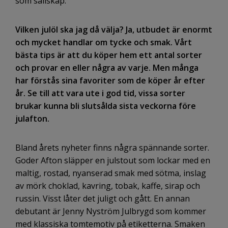
som sällskap.
Vilken julöl ska jag då välja? Ja, utbudet är enormt
och mycket handlar om tycke och smak. Vårt
bästa tips är att du köper hem ett antal sorter
och provar en eller några av varje. Men många
har förstås sina favoriter som de köper år efter
år. Se till att vara ute i god tid, vissa sorter
brukar kunna bli slutsålda sista veckorna före
julafton.
Bland årets nyheter finns några spännande sorter.
Goder Afton släpper en julstout som lockar med en
maltig, rostad, nyanserad smak med sötma, inslag
av mörk choklad, kavring, tobak, kaffe, sirap och
russin. Visst låter det juligt och gått. En annan
debutant är Jenny Nyström Julbrygd som kommer
med klassiska tomtemotiv på etiketterna. Smaken