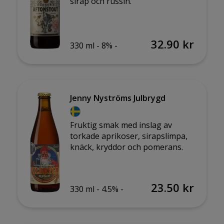
sirap och russin.
32.90 kr
330 ml -
8% -
Jenny Nyströms Julbrygd
Fruktig smak med inslag av
torkade aprikoser, sirapslimpa,
knäck, kryddor och pomerans.
23.50 kr
330 ml -
4.5% -