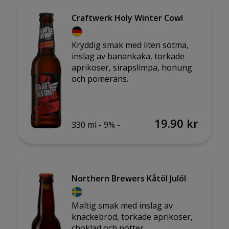
Craftwerk Holy Winter Cowl
Kryddig smak med liten sötma,
inslag av banankaka, torkade
aprikoser, sirapslimpa, honung
och pomerans.
19.90 kr
330 ml -
9% -
Northern Brewers Kåtöl Julöl
Maltig smak med inslag av
knäckebröd, torkade aprikoser,
choklad och nötter.