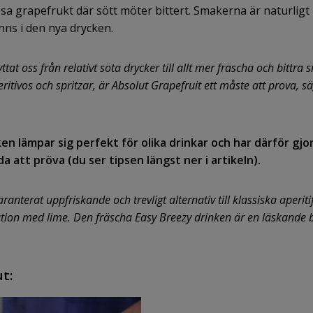
sa grapefrukt där sött möter bittert. Smakerna är naturligt 
inns i den nya drycken.
tat oss från relativt söta drycker till allt mer fräscha och bittra 
itivos och spritzar, är Absolut Grapefruit ett måste att prova, s
n lämpar sig perfekt för olika drinkar och har därför gj
 att pröva (du ser tipsen längst ner i artikeln).
ranterat uppfriskande och trevligt alternativ till klassiska aper
ation med lime. Den fräscha Easy Breezy drinken är en läskande 
t: