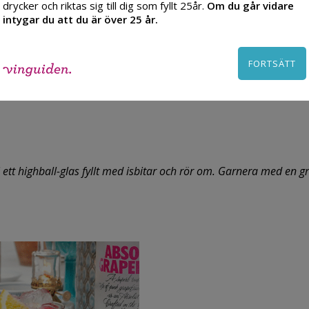
drycker och riktas sig till dig som fyllt 25år.
Om du går vidare
intygar du att du är över 25 år.
FORTSÄTT
i ett highball-glas fyllt med isbitar och rör om. Garnera med en gr