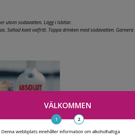
er utom sodavatten. Lägg i isbitar.
glas. Saltad kant valfritt. Toppa drinken med sodavatten. Garnera
VÄLKOMMEN
Denna webbplats innehåller information om alkoholhaltiga