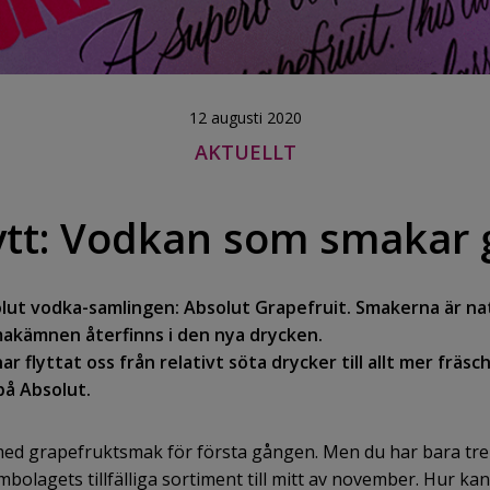
12 augusti 2020
AKTUELLT
ytt: Vodkan som smakar 
ut vodka-samlingen: Absolut Grapefruit. Smakerna är nat
a smakämnen återfinns i den nya drycken.
 flyttat oss från relativt söta drycker till allt mer fräsc
på Absolut.
ed grapefruktsmak för första gången. Men du har bara tre 
embolagets tillfälliga sortiment till mitt av november. Hur k