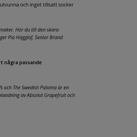
utvunna och inget tillsatt socker
smaker. Hör du till den skara
äger Pia Hägglöf, Senior Brand
ort några passande
itifs och The Swedish Paloma är en
blandning av Absolut Grapefruit och