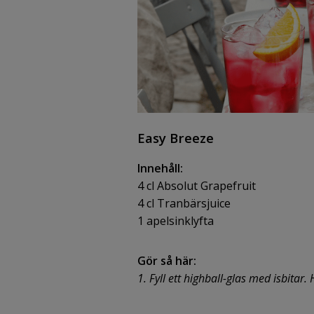
Easy Breeze
Innehåll:
4 cl Absolut Grapefruit
4 cl Tranbärsjuice
1 apelsinklyfta
Gör så här:
1. Fyll ett highball-glas med isbitar