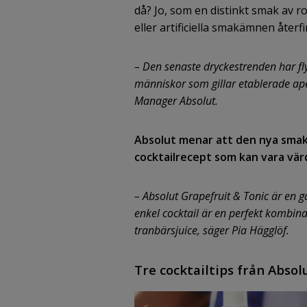
då? Jo, som en distinkt smak av ro
eller artificiella smakämnen återf
– Den senaste dryckestrenden har flyt
människor som gillar etablerade aper
Manager Absolut.
Absolut menar att den nya smake
cocktailrecept som kan vara värda
– Absolut Grapefruit & Tonic är en ga
enkel cocktail är en perfekt kombin
tranbärsjuice, säger Pia Hägglöf.
Tre cocktailtips från Absolu