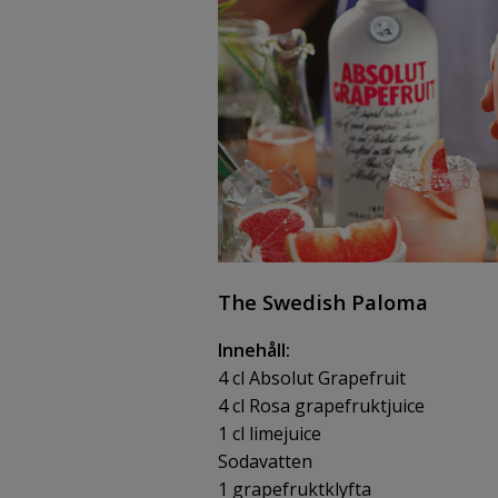
The Swedish Paloma
Innehåll:
4 cl Absolut Grapefruit
4 cl Rosa grapefruktjuice
1 cl limejuice
Sodavatten
1 grapefruktklyfta