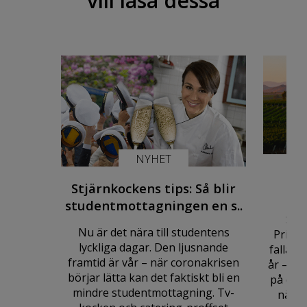
vill läsa dessa
NYHET
Hur
Stjärnkockens tips: Så blir
b
studentmottagningen en s..
Skål
Nu är det nära till studentens
Priser
lyckliga dagar. Den ljusnande
falla t
framtid är vår – när coronakrisen
år – fr
börjar lätta kan det faktiskt bli en
på druv
mindre studentmottagning. Tv-
några