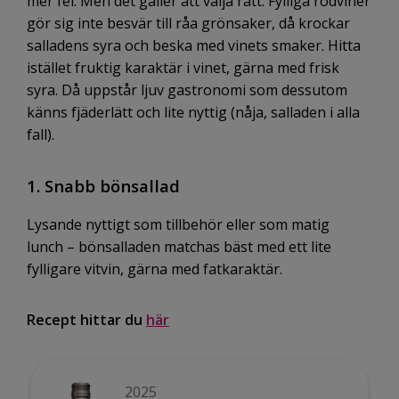
mer fel. Men det gäller att välja rätt. Fylliga rödviner
gör sig inte besvär till råa grönsaker, då krockar
salladens syra och beska med vinets smaker. Hitta
istället fruktig karaktär i vinet, gärna med frisk
syra. Då uppstår ljuv gastronomi som dessutom
känns fjäderlätt och lite nyttig (nåja, salladen i alla
fall).
1. Snabb bönsallad
Lysande nyttigt som tillbehör eller som matig
lunch – bönsalladen matchas bäst med ett lite
fylligare vitvin, gärna med fatkaraktär.
Recept hittar du
här
2025