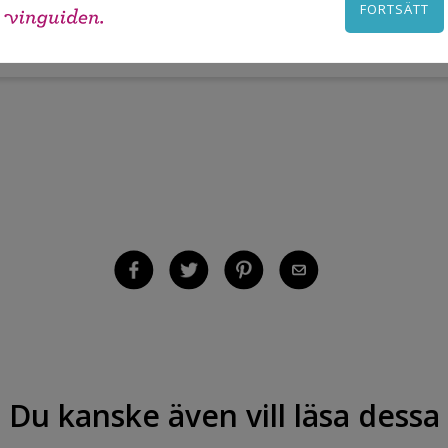
FORTSÄTT
erhalt 1.0 g per 100 ml
Du kanske även vill läsa dessa