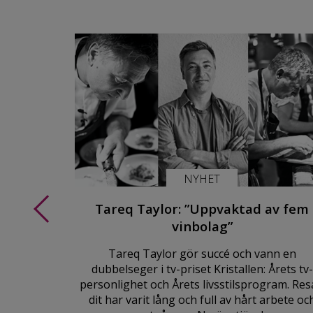
NYHET
Tareq Taylor: ”Uppvaktad av fem
 riesling
vinbolag”
Tareq Taylor gör succé och vann en
a svenska
dubbelseger i tv-priset Kristallen: Årets tv-
om präglat
personlighet och Årets livsstilsprogram. Re
nvärlden.
dit har varit lång och full av hårt arbete oc
lanserat en