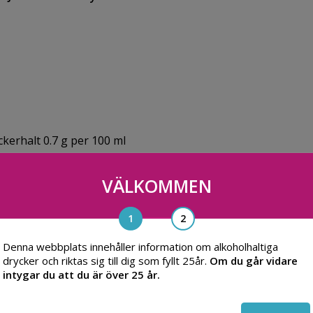
ckerhalt 0.7 g per 100 ml
VÄLKOMMEN
Jill Johnson Proudly Presents Organic Prosecco Brut
Denna webbplats innehåller information om alkoholhaltiga
drycker och riktas sig till dig som fyllt 25år.
Om du går vidare
intygar du att du är över 25 år.