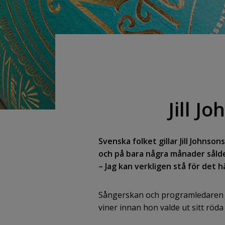
Jill J
Svenska folket gillar Jill Johnso
och på bara några månader sålde
– Jag kan verkligen stå för det hä
Sångerskan och programledaren J
viner innan hon valde ut sitt röd