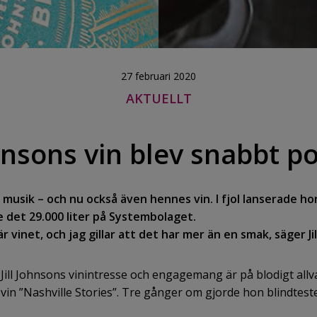
27 februari 2020
AKTUELLT
ohnsons vin blev snabbt p
ns musik – och nu också även hennes vin. I fjol lanserade hon
 det 29.000 liter på Systembolaget.
r vinet, och jag gillar att det har mer än en smak, säger Ji
ill Johnsons vinintresse och engagemang är på blodigt all
a vin ”Nashville Stories”. Tre gånger om gjorde hon blindtest