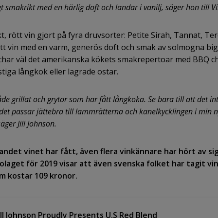
igt smakrikt med en härlig doft och landar i vanilj, säger hon till 
kt, rött vin gjort på fyra druvsorter: Petite Sirah, Tannat, Te
 rött vin med en varm, generös doft och smak av solmogna bi
tchar väl det amerikanska kökets smakrepertoar med BBQ chi
stiga långkok eller lagrade ostar.
både grillat och grytor som har fått långkoka. Se bara till att det in
att det passar jättebra till lammrätterna och kanelkycklingen i 
äger Jill Johnson.
ndet vinet har fått, även flera vinkännare har hört av si
laget för 2019 visar att även svenska folket har tagit vinet
om kostar 109 kronor.
Jill Johnson Proudly Presents U.S Red Blend