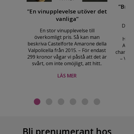
”Bran
”En vinupplevelse utöver det
vanliga”
De sl
En stor vinupplevelse till
pen
överkomligt pris. Så kan man
Holly
beskriva Castelforte Amarone della
Angel
Valpolicella från 2015. – För endast
champag
299 kronor vågar vi påstå att det är
– Vi 
svårt, om inte omöjligt, att hitt..
f
LÄS MER
Bli prenumerant hos