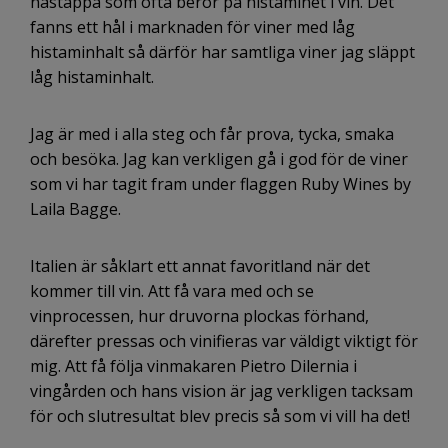
nästäppa som ofta beror på histaminet i vin. Det
fanns ett hål i marknaden för viner med låg
histaminhalt så därför har samtliga viner jag släppt
låg histaminhalt.
Jag är med i alla steg och får prova, tycka, smaka
och besöka. Jag kan verkligen gå i god för de viner
som vi har tagit fram under flaggen Ruby Wines by
Laila Bagge.
Italien är såklart ett annat favoritland när det
kommer till vin. Att få vara med och se
vinprocessen, hur druvorna plockas förhand,
därefter pressas och vinifieras var väldigt viktigt för
mig. Att få följa vinmakaren Pietro Dilernia i
vingården och hans vision är jag verkligen tacksam
för och slutresultat blev precis så som vi vill ha det!