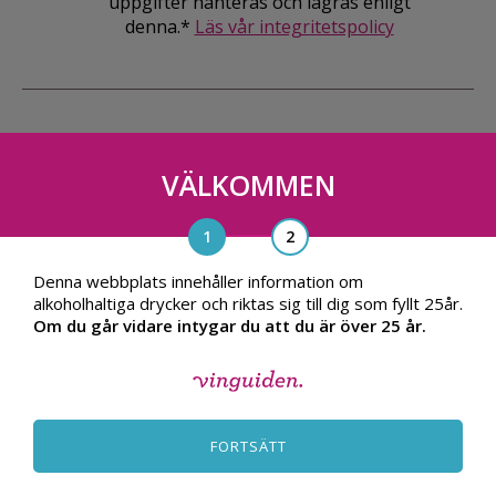
uppgifter hanteras och lagras enligt
denna.*
Läs vår integritetspolicy
VÄLKOMMEN
Vinguiden Nordic AB
Blasieholmsgatan 4A, 111 48, Stockholm
info@vinguiden.com
Denna webbplats innehåller information om
alkoholhaltiga drycker och riktas sig till dig som fyllt 25år.
Om du går vidare intygar du att du är över 25 år.
OM VINGUIDEN
ALLMÄNNA VILLKOR
FORTSÄTT
INTEGRITETSPOLICY