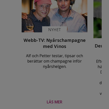
NYHET
Webb-TV: Nyårschampagne
Den pe
med Vinos
c
Alf och Petter testar, tipsar och
berättar om champagne inför
Efter l
nyårshelgen.
här! R
Dom 
exk
desig
vinta
LÄS MER