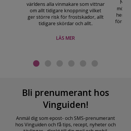
Nu v
världens alla vinmakare som vittnar
möjlig
om allt tidigare knoppning vilket
hem fr
ger större risk för frostskador, allt
föränd
tidigare skördar och allt..
LÄS MER
Bli prenumerant hos
Vinguiden!
Anmäl dig som epost- och SMS-prenumerant
hos Vinguiden och få tips, recept, nyheter och
tävlingar - direkt till din mejl och mobil.