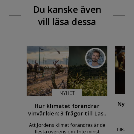
Du kanske även
vill läsa dessa
NYHET
Nytt 
Hur klimatet förändrar
öl 
vinvärlden: 3 frågor till Las..
Hä
Att Jordens klimat förändras är de
tillsam
flesta överens om. Inte minst