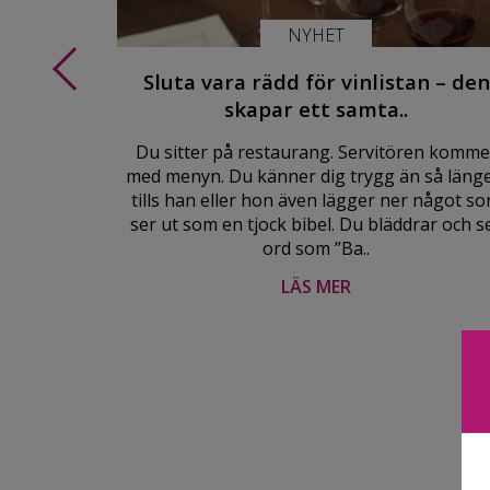
NYHET
flaskor
Sluta vara rädd för vinlistan – den
skapar ett samta..
mest anrika
arna i södra
Du sitter på restaurang. Servitören komme
dlats i
med menyn. Du känner dig trygg än så länge
lt känt för
tills han eller hon även lägger ner något s
ser ut som en tjock bibel. Du bläddrar och s
ord som ”Ba..
LÄS MER