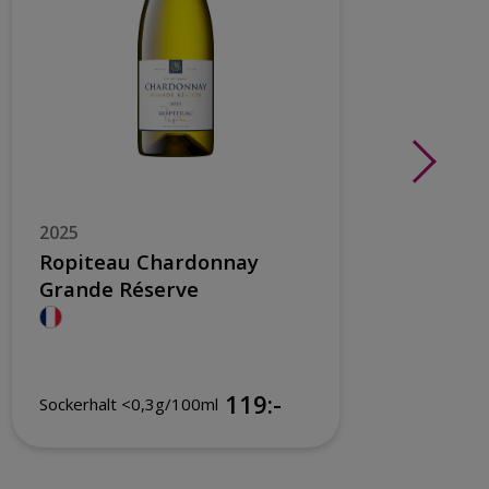
2025
Hä
Ropiteau Chardonnay
Grande Réserve
119:-
16
Sockerhalt <0,3g/100ml