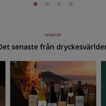
NYHETER
Det senaste från dryckesvärlde