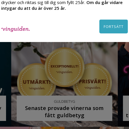
drycker och riktas sig till dig som fyllt 25år.
Om du går vidare
intygar du att du är över 25 år.
FORTSÄTT
GULDBETYG
v
Senaste provade vinerna som
fått guldbetyg
t