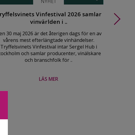
NYHET
ryffelsvinets Vinfestival 2026 samlar
Cogn
vinvärlden i ..
Cognac, 
en 30 maj 2026 är det återigen dags för en av
människans
vårens mest efterlängtade vinhändelser.
Men hur 
Tryffelsvinets Vinfestival intar Sergel Hub i
drycker
tockholm och samlar producenter, vinälskare
och branschfolk för ..
LÄS MER