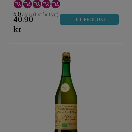
5.0
av 5 (1 st betyg)
40.90
TILL PRODUKT
kr