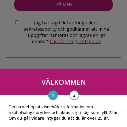
Jag har tagit del av Vinguidens
sekretesspolicy och godkänner att mina
uppgifter hanteras och lagras enligt
denna.*
Läs vår integritetspolicy
VÄLKOMMEN
Vinguiden Nordic AB
Blasieholmsgatan 4A, 111 48, Stockholm
info@vinguiden.com
Denna webbplats innehåller information om
alkoholhaltiga drycker och riktas sig till dig som fyllt 25år.
Om du går vidare intygar du att du är över 25 år.