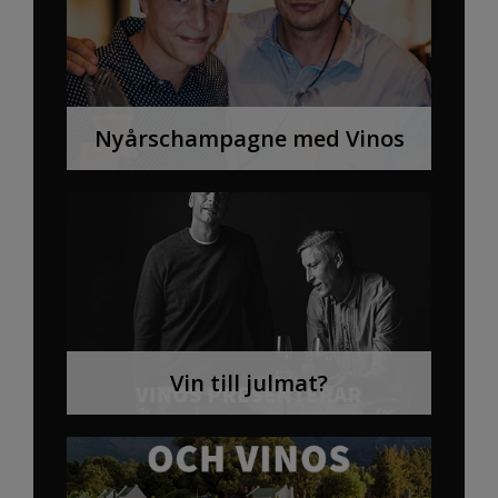
Nyårschampagne med Vinos
Vin till julmat?