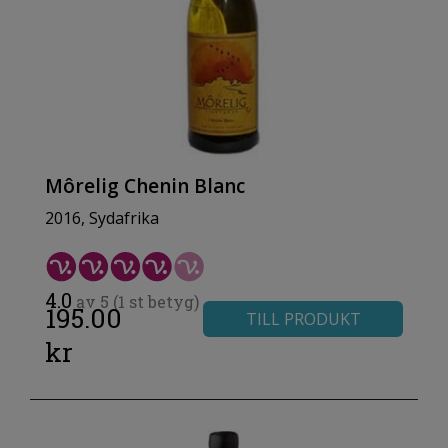
Môrelig Chenin Blanc
2016, Sydafrika
4.0
av 5 (1 st betyg)
195.00
TILL PRODUKT
kr