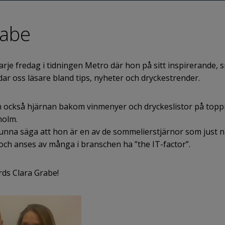
rabe
je fredag i tidningen Metro där hon på sitt inspirerande, sn
dar oss läsare bland tips, nyheter och dryckestrender.
on också hjärnan bakom vinmenyer och dryckeslistor på to
holm.
unna säga att hon är en av de sommelierstjärnor som just n
och anses av många i branschen ha ”the IT-factor”.
rds Clara Grabe!