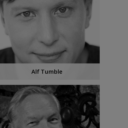
Alf Tumble
Hans prisbelönta böcker om vin är idag lika
viktiga för sommelierstudenten som för
hobbyvinprovaren.
LYSSNA PÅ PODDEN