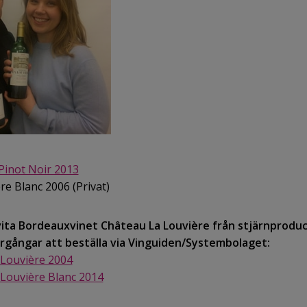
Pinot Noir 2013
e Blanc 2006 (Privat)
 vita Bordeauxvinet Château La Louvière från stjärnprod
årgångar att beställa via Vinguiden/Systembolaget:
Louvière 2004
Louvière Blanc 2014