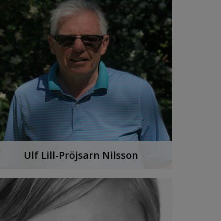
LYSSNA PÅ PODDEN
Ulf Lill-Pröjsarn Nilsson
Efter en legendarisk hockeykarriär gäller nu
vin och vinlagring.
LYSSNA PÅ PODDEN