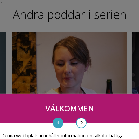
01
Andra poddar i serien
VÄLKOMMEN
Denna webbplats innehåller information om alkoholhaltiga
Daniella Lundh Egenäs