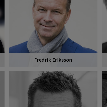
Fredrik Eriksson
Fredrik Eriksson är en av dem som
bestämmer vad som ska serveras på tallriken
och i glasen på Nobelmiddagen.
LYSSNA PÅ PODDEN