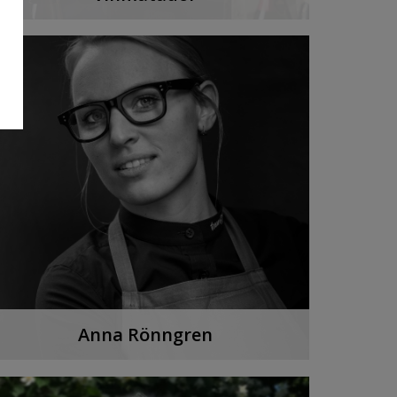
Michael Anderquim gästas av vår egen
vinexpert och Spanienkännare i
jubileumsavsnittet.
LYSSNA PÅ PODDEN
Anna Rönngren
Vi möter chefssommelieren vid toppkrogen
Frantzén.