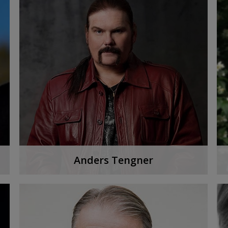
LYSSNA PÅ PODDEN
Anders Tengner
Intressen: Pop och rock, antika möbler och
veteranbilar. Plus vin, förstås
LYSSNA PÅ PODDEN