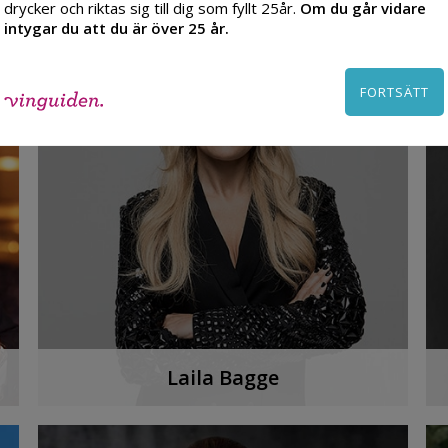
drycker och riktas sig till dig som fyllt 25år.
Om du går vidare
Möt sommelieren, vinskribenten, bloggaren
intygar du att du är över 25 år.
och vinprovaren Daniella.
LYSSNA PÅ PODDEN
FORTSÄTT
Laila Bagge
d
I dag ett av Sveriges mest kända varumärken
och hennes vin är en succé med
rekordförsäljning.