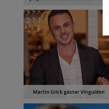
Hur smakar ett vin från året med Jills hitlåt
“Kärleken är”? Låt oss testa.
LYSSNA PÅ PODDEN
Martin Gilck gästar Vinguiden
Michael Anderquim pratar ädla bubblor me
mannen bakom Champagne Sweden.