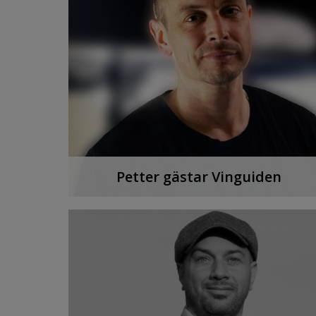
Petter gästar Vinguiden
Vi träffar Petter Alexis Askergren, musiker
och pionjär inom svensk hiphop. Nu är det
även vin som gäller.
LYSSNA PÅ PODDEN