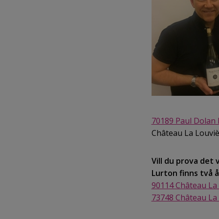
70189 Paul Dolan 
Château La Louvièr
Vill du prova det
Lurton finns två 
90114 Château La 
73748 Château La 