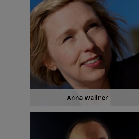
LYSSNA PÅ PODDEN
Anna Wallner
Vi möter Anna Wallner, uppskattad
ambassadör för cava.
LYSSNA PÅ PODDEN