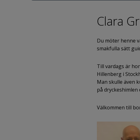
Clara G
Du möter henne var
smakfulla sätt gui
Till vardags är h
Hillenberg i Stock
Man skulle även k
på dryckeshimlen 
Välkommen till bo