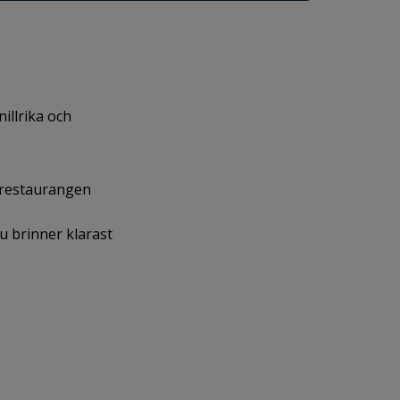
illrika och
pprestaurangen
u brinner klarast