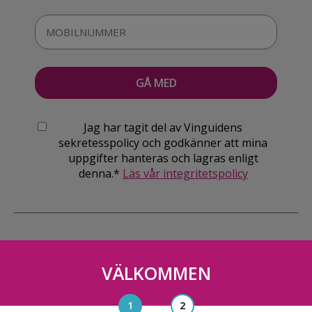
Jag har tagit del av Vinguidens
sekretesspolicy och godkänner att mina
uppgifter hanteras och lagras enligt
denna.*
Läs vår integritetspolicy
VÄLKOMMEN
Vinguiden Nordic AB