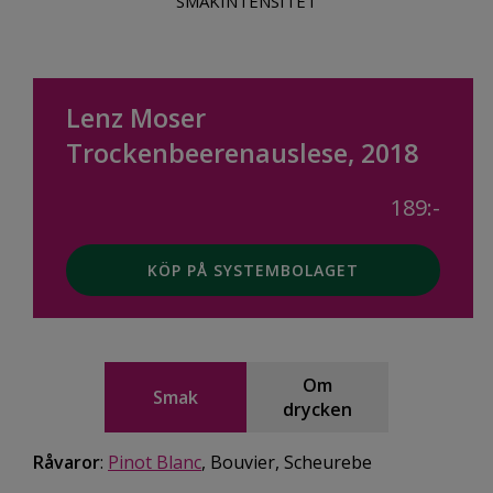
SMAKINTENSITET
Lenz Moser
Trockenbeerenauslese, 2018
189:-
KÖP PÅ SYSTEMBOLAGET
Om
Smak
drycken
Råvaror
:
Pinot Blanc
, Bouvier, Scheurebe