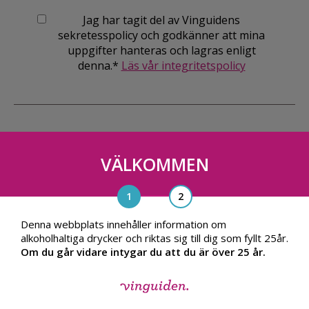
Jag har tagit del av Vinguidens
sekretesspolicy och godkänner att mina
uppgifter hanteras och lagras enligt
denna.*
Läs vår integritetspolicy
VÄLKOMMEN
Vinguiden Nordic AB
Blasieholmsgatan 4A, 111 48, Stockholm
info@vinguiden.com
Denna webbplats innehåller information om
alkoholhaltiga drycker och riktas sig till dig som fyllt 25år.
Om du går vidare intygar du att du är över 25 år.