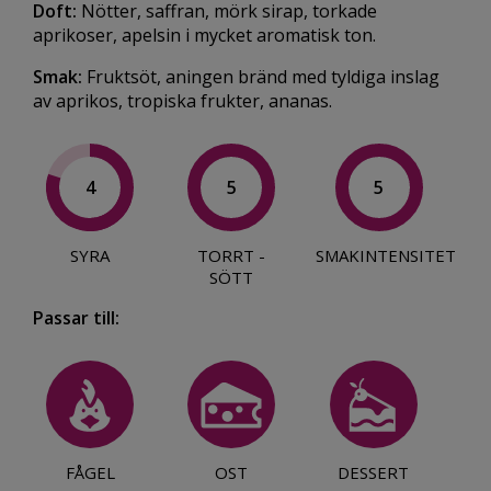
Doft:
Nötter, saffran, mörk sirap, torkade
aprikoser, apelsin i mycket aromatisk ton.
Smak:
Fruktsöt, aningen bränd med tyldiga inslag
av aprikos, tropiska frukter, ananas.
4
5
5
SYRA
TORRT -
SMAKINTENSITET
SÖTT
Passar till:
FÅGEL
OST
DESSERT