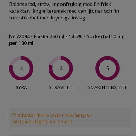
Balanserad, sträv, lingonfruktig med fin frisk
karaktär, lång eftersmak med vaniljtoner och fin
torr strävhet med kryddiga inslag.
Nr 72094
- Flaska 750 ml
- 14.5%
- Sockerhalt 0.5 g
per 100 ml
4
4
5
SYRA
STRÄVHET
SMAKINTENSITET
Produkten finns tyvärr inte längre i
Systembolagets sortiment.