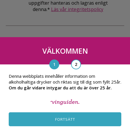
uppgifter hanteras och lagras enligt
denna.*
Läs vår integritetspolicy
VÄLKOMMEN
Vinguiden Nordic AB
Blasieholmsgatan 4A, 111 48, Stockholm
info@vinguiden.com
Denna webbplats innehåller information om
alkoholhaltiga drycker och riktas sig till dig som fyllt 25år.
Om du går vidare intygar du att du är över 25 år.
OM VINGUIDEN
ALLMÄNNA VILLKOR
FORTSÄTT
INTEGRITETSPOLICY