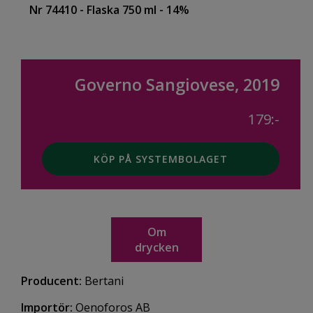
Nr 74410
- Flaska 750 ml
- 14%
Governo Sangiovese, 2019
179:-
KÖP PÅ SYSTEMBOLAGET
Om
drycken
Producent:
Bertani
Importör:
Oenoforos AB