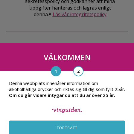
sekretesspolicy och godkänner att mina
uppgifter hanteras och lagras enligt
denna.*
Läs vår integritetspolicy
VÄLKOMMEN
Vinguiden Nordic AB
Blasieholmsgatan 4A, 111 48, Stockholm
info@vinguiden.com
Denna webbplats innehåller information om
alkoholhaltiga drycker och riktas sig till dig som fyllt 25år.
Om du går vidare intygar du att du är över 25 år.
OM VINGUIDEN
ALLMÄNNA VILLKOR
FORTSÄTT
INTEGRITETSPOLICY