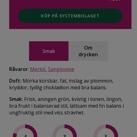
KÖP PÅ SYSTEMBOLAGET
Om
Smak
drycken
Råvaror
:
Merlot
,
Sangiovese
Doft:
Mörka körsbär, fat, inslag av plommon,
kryddor, tydlig chokladton med bra balans.
Smak:
Frisk, aningen grön, kvistig i tonen, lingon,
bra frukt i balanserad stil, lättsam med fin balans i
ungfruktig stil med viss strävhet.
4
3
3