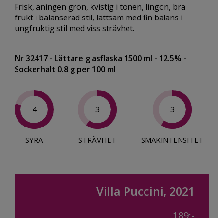
Frisk, aningen grön, kvistig i tonen, lingon, bra
frukt i balanserad stil, lättsam med fin balans i
ungfruktig stil med viss strävhet.
Nr 32417
- Lättare glasflaska 1500 ml
- 12.5%
-
Sockerhalt 0.8 g per 100 ml
4
3
3
SYRA
STRÄVHET
SMAKINTENSITET
Villa Puccini, 2021
189:-