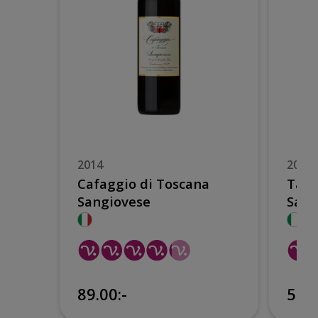
2014
2020
Cafaggio di Toscana
Tave
Sangiovese
Sang
89.00:-
59:-