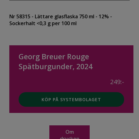
Nr 58315
- Lättare glasflaska 750 ml
- 12%
-
Sockerhalt <0,3 g per 100 ml
Georg Breuer Rouge
Spätburgunder, 2024
249:-
KÖP PÅ SYSTEMBOLAGET
Om
drycken