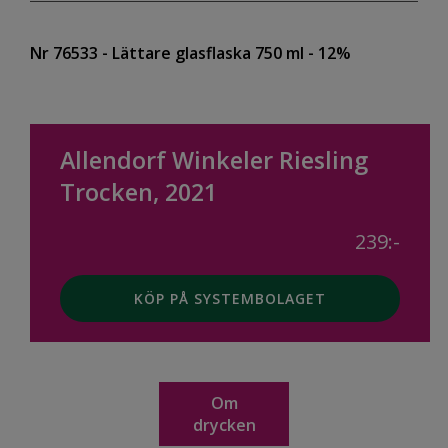
Nr 76533
- Lättare glasflaska 750 ml
- 12%
Allendorf Winkeler Riesling
Trocken, 2021
239:-
KÖP PÅ SYSTEMBOLAGET
Om
drycken