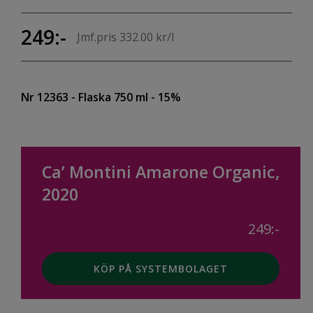
249:-
Jmf.pris 332.00 kr/l
Nr 12363
- Flaska 750 ml
- 15%
Ca’ Montini Amarone Organic,
2020
249:-
KÖP PÅ SYSTEMBOLAGET