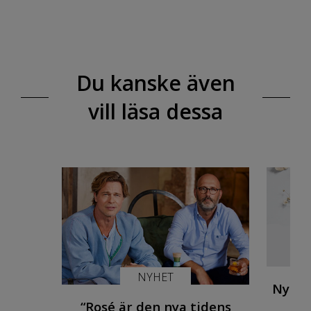
Du kanske även
vill läsa dessa
NYHET
Nyhet
“Rosé är den nya tidens