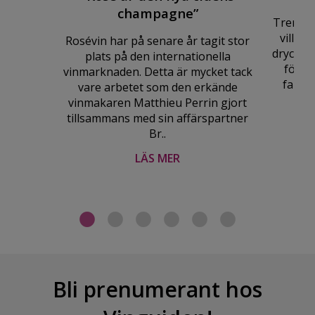
champagne”
Trenden 
vill nj
Rosévin har på senare år tagit stor
drycken 
plats på den internationella
förpa
vinmarknaden. Detta är mycket tack
fantas
vare arbetet som den erkände
vinmakaren Matthieu Perrin gjort
tillsammans med sin affärspartner
Br..
LÄS MER
Bli prenumerant hos