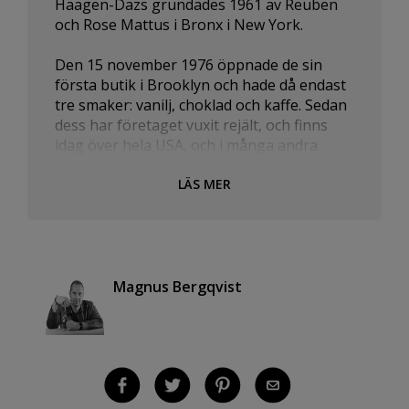
Häagen-Dazs grundades 1961 av Reuben
och Rose Mattus i Bronx i New York.
Den 15 november 1976 öppnade de sin
första butik i Brooklyn och hade då endast
tre smaker: vanilj, choklad och kaffe. Sedan
dess har företaget vuxit rejält, och finns
idag över hela USA, och i många andra
länder över hela världen.
LÄS MER
Magnus Bergqvist