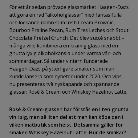
För ett år sedan prövade glassmärket Häagen-Dazs
att göra en rad ”alkoholglassar” med fantasifulla
och lockande namn som Irish Cream Brownie,
Bourbon Praline Pecan, Rum Tres Leches och Stout
Chocolate Pretzel Crunch. Det blev succé snabbt –
många ville kombinera en krämig glass med en
gnutta lyxig alkoholkänsla under varma vår- och
sommardagar. Så under vintern funderade
Häagen-Dazs på ytterligare smaker som man
kunde lansera som nyheter under 2020. Och vips –
nu presenteras två nyskapande och spännande
glassar: Rosé & Cream och Whiskey Hazelnut Latte.
Rosé & Cream-glassen har förstås en liten gnutta
vin i sig, men så liten del att man kan köpa den i
vilken matbutik som helst. Detsamma gäller för
smaken Whiskey Hazelnut Latte. Hur de smakar?