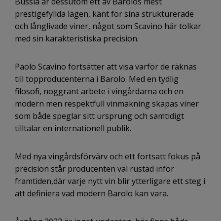
Bussia är dessutom ett av Barolos mest
prestigefyllda lägen, känt för sina strukturerade
och långlivade viner, något som Scavino här tolkar
med sin karakteristiska precision.
Paolo Scavino fortsätter att visa varför de räknas
till topproducenterna i Barolo. Med en tydlig
filosofi, noggrant arbete i vingårdarna och en
modern men respektfull vinmakning skapas viner
som både speglar sitt ursprung och samtidigt
tilltalar en internationell publik.
Med nya vingårdsförvärv och ett fortsatt fokus på
precision står producenten väl rustad inför
framtiden,där varje nytt vin blir ytterligare ett steg i
att definiera vad modern Barolo kan vara.