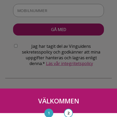
Jag har tagit del av Vinguidens
sekretesspolicy och godkänner att mina
uppgifter hanteras och lagras enligt
denna.*
Läs vår integritetspolicy
VÄLKOMMEN
Vinguiden Nordic AB