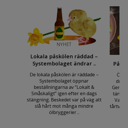
NYHET
Lokala påskölen räddad –
Systembolaget ändrar ..
Påskb
De lokala påskölen är räddade –
Över
Systembolaget öppnar
dryck
beställningarna av ”Lokalt &
Genomtä
Småskaligt” igen efter en dags
tänka a
stängning. Beskedet var på väg att
Varsåg
slå hårt mot många mindre
tårtvin.
ölbryggerier ..