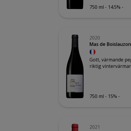
750 ml -
14.5% -
2020
Mas de Boislauzon
Gott, värmande pepp
riktig vintervärma
750 ml -
15% -
2021