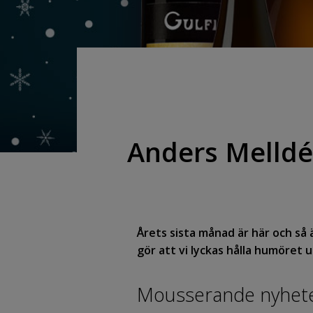
Anders Melldén
Årets sista månad är här och s
gör att vi lyckas hålla humöret up
Mousserande nyhete