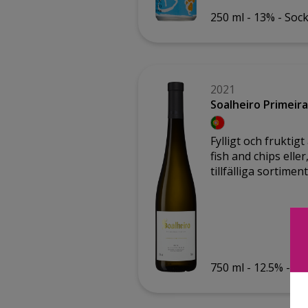
250 ml -
13% -
Sock
2021
Soalheiro Primeira
Fylligt och frukti
fish and chips elle
tillfälliga sortiment
750 ml -
12.5% -