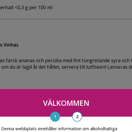
erhalt <0,3 g per 100 ml
s Vinhas
gt av färsk ananas och persika med fint tungretande syra och
r, om du är lagd åt det hållet, servera till lutfisken! Lansera
.
VÄLKOMMEN
Denna webbplats innehåller information om alkoholhaltiga