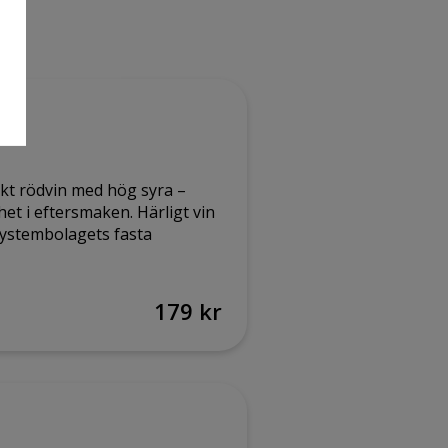
kt rödvin med hög syra –
et i eftersmaken. Härligt vin
 systembolagets fasta
179 kr