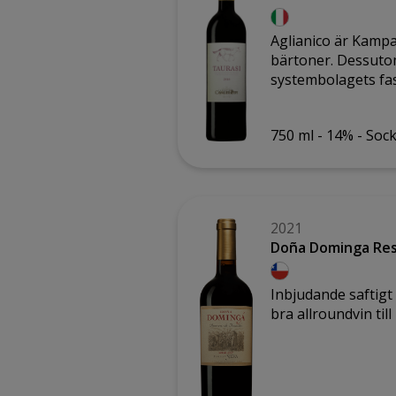
Aglianico är Kampa
bärtoner. Dessutom
systembolagets fas
750 ml -
14% -
Sock
2021
Doña Dominga Rese
Inbjudande saftigt
bra allroundvin til