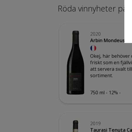
Röda vinnyheter på 
2020
Arbin Mondeuse A
Okej, här behöver 
friskt som en fjäl
att servera svalt 
sortiment.
750 ml -
12% -
2019
Taurasi Tenuta Ca