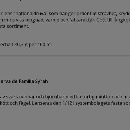
niens ”nationaldruva” som här ger ordentlig strävhet, kryd
 finns viss mognad, värme och fatkaraktär. Gott till långkok
ta sortiment.
erhalt <0,3 g per 100 ml
rva de Familia Syrah
 av svarta vinbär och björnbär med lite örtig mintton och mu
l kött och fågel. Lanseras den 1/12 i systembolagets fasta so