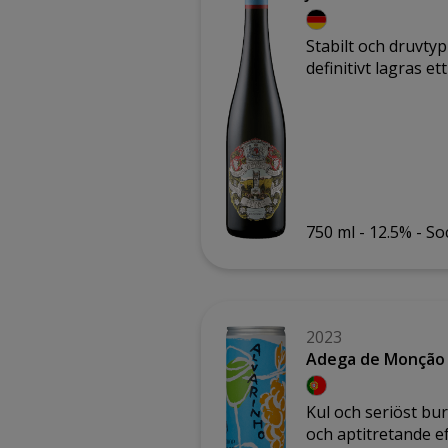
Stabilt och druvtypi
definitivt lagras e
750 ml -
12.5% -
So
2023
Adega de Monção 
Kul och seriöst bur
och aptitretande e