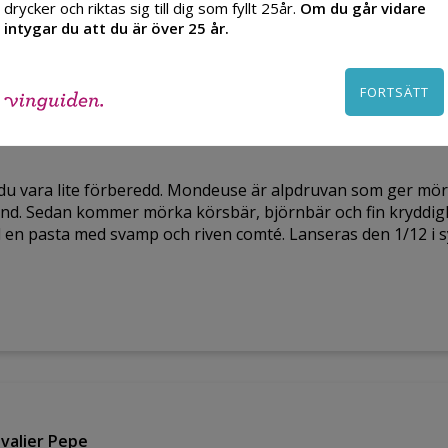
drycker och riktas sig till dig som fyllt 25år.
Om du går vidare
Systembolaget i december
intygar du att du är över 25 år.
FORTSÄTT
valanche Trosset
du vara lite förberedd. Mondeuse är alpdruvan som ger mör
lvind. Sedan kommer mörka körsbär, björnbär och fin kryddigh
till en pasta med svamp och riven comté. Lanseras den 1/12 i
valier Pepe