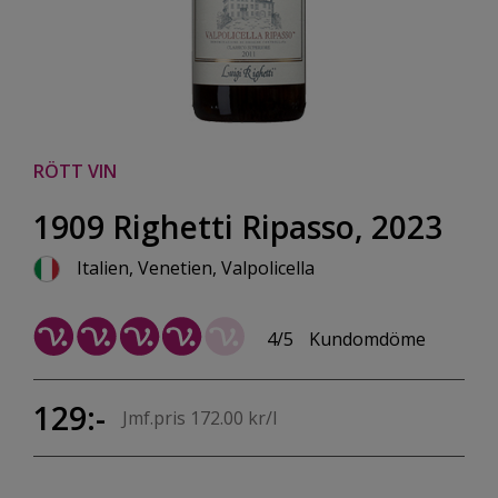
RÖTT VIN
1909 Righetti Ripasso, 2023
Italien, Venetien, Valpolicella
4/5
Kundomdöme
129:-
Jmf.pris 172.00 kr/l