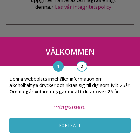
uppgifter hanteras och lagras enligt
denna.*
Läs vår integritetspolicy
VÄLKOMMEN
Vinguiden Nordic AB
Blasieholmsgatan 4A, 111 48, Stockholm
info@vinguiden.com
Denna webbplats innehåller information om
alkoholhaltiga drycker och riktas sig till dig som fyllt 25år.
Om du går vidare intygar du att du är över 25 år.
OM VINGUIDEN
ALLMÄNNA VILLKOR
FORTSÄTT
INTEGRITETSPOLICY