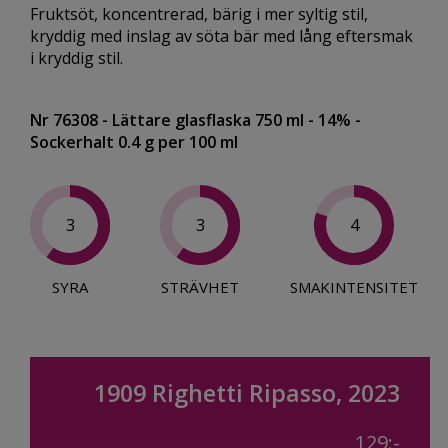
Fruktsöt, koncentrerad, bärig i mer syltig stil,
kryddig med inslag av söta bär med lång eftersmak
i kryddig stil.
Nr 76308
- Lättare glasflaska 750 ml
- 14%
-
Sockerhalt 0.4 g per 100 ml
3
3
4
SYRA
STRÄVHET
SMAKINTENSITET
1909 Righetti Ripasso, 2023
129:-