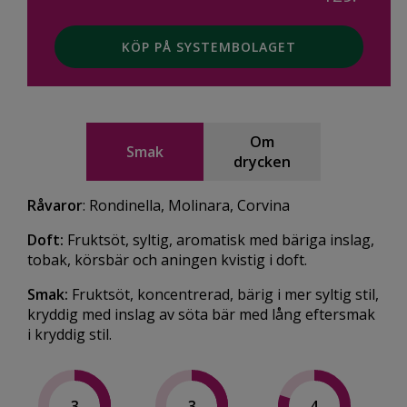
KÖP PÅ SYSTEMBOLAGET
Om
Smak
drycken
Råvaror
: Rondinella, Molinara, Corvina
Doft:
Fruktsöt, syltig, aromatisk med bäriga inslag,
tobak, körsbär och aningen kvistig i doft.
Smak:
Fruktsöt, koncentrerad, bärig i mer syltig stil,
kryddig med inslag av söta bär med lång eftersmak
i kryddig stil.
3
3
4