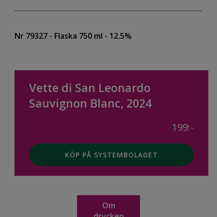
Nr 79327
- Flaska 750 ml
- 12.5%
Vette di San Leonardo
Sauvignon Blanc, 2024
199:-
KÖP PÅ SYSTEMBOLAGET
Om
drycken