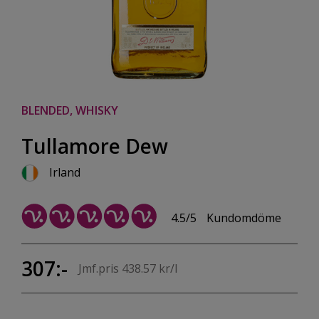
BLENDED, WHISKY
Tullamore Dew
Irland
4.5/5
Kundomdöme
307:-
Jmf.pris 438.57 kr/l