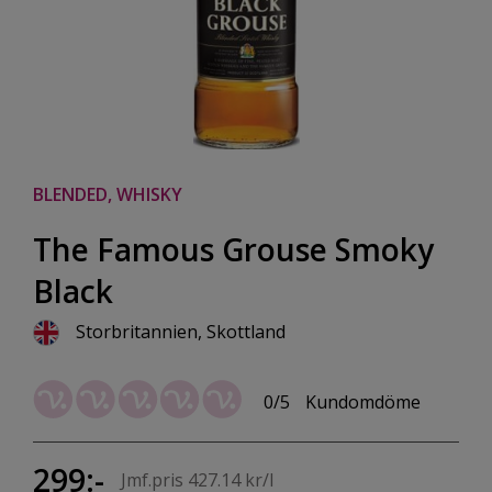
BLENDED, WHISKY
The Famous Grouse Smoky
Black
Storbritannien, Skottland
0/5
Kundomdöme
299:-
Jmf.pris 427.14 kr/l