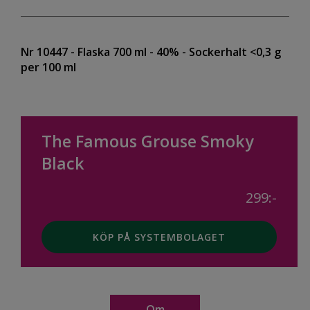
Nr 10447
- Flaska 700 ml
- 40%
- Sockerhalt <0,3 g
per 100 ml
The Famous Grouse Smoky
Black
299:-
KÖP PÅ SYSTEMBOLAGET
Om