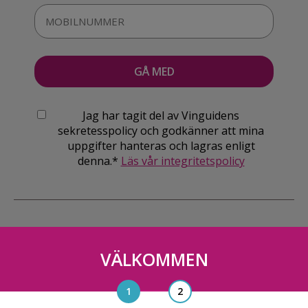
Jag har tagit del av Vinguidens
sekretesspolicy och godkänner att mina
uppgifter hanteras och lagras enligt
denna.*
Läs vår integritetspolicy
VÄLKOMMEN
Vinguiden Nordic AB
Blasieholmsgatan 4A, 111 48, Stockholm