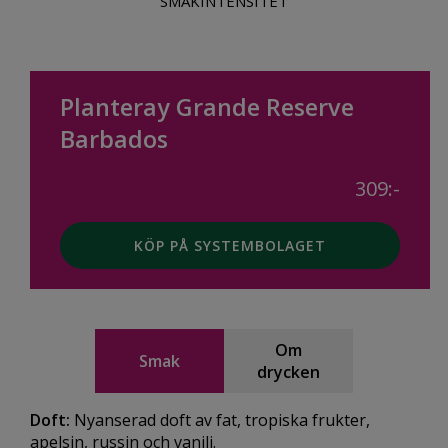
SMAKINTENSITET
Planteray Grande Reserve
Barbados
309:-
KÖP PÅ SYSTEMBOLAGET
Om
Smak
drycken
Doft:
Nyanserad doft av fat, tropiska frukter,
apelsin, russin och vanilj.