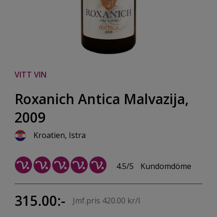
VITT VIN
Roxanich Antica Malvazija,
2009
Kroatien, Istra
4.5/5
Kundomdöme
315.00:-
Jmf.pris 420.00 kr/l