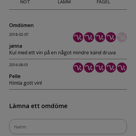
NÖT
LAMM
FÅGEL
Omdömen
2018-02-07
janna
Kul med ett vin på en något mindre känd druva
2016-06-01
Pelle
Himla gott vin!
Lämna ett omdöme