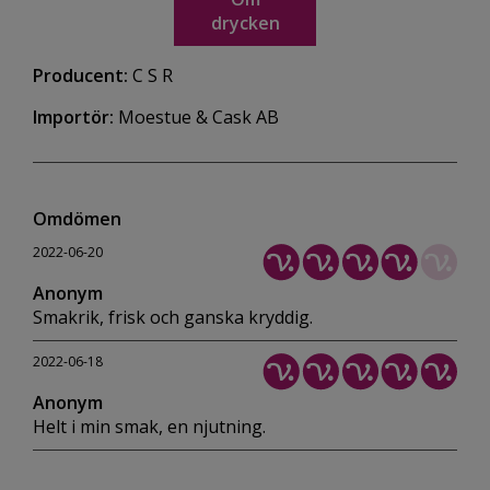
drycken
Producent:
C S R
Importör:
Moestue & Cask AB
Omdömen
2022-06-20
Anonym
Smakrik, frisk och ganska kryddig.
2022-06-18
Anonym
Helt i min smak, en njutning.