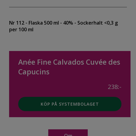
Nr 112
- Flaska 500 ml
- 40%
- Sockerhalt <0,3 g
per 100 ml
Anée Fine Calvados Cuvée des
Capucins
238:-
KÖP PÅ SYSTEMBOLAGET
Om